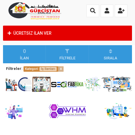
ÜCRETSİZ İLAN VER
0
İLAN
FİLTRELE
SIRALA
Filtreler:
x
Kategori
İş İlanları