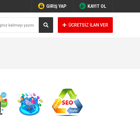
GİRİŞ YAP
KAYIT OL
ÜCRETSİZ İLAN VER