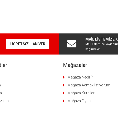
MAİL LİSTEMİZE K
ÜCRETSİZ İLAN VER
Mail listemize kayıt olu
kaçırmayın.
ler
Mağazalar
g
Mağaza Nedir ?
m
Mağaza Açmak İstiyorum
a
Mağaza Kuralları
z İlan
Mağaza Fiyatları