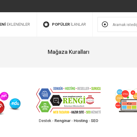
ENİ
EKLENENLER
POPÜLER
İLANLAR
Mağaza Kuralları
Destek -
Renginar
-
Hosting
-
SEO