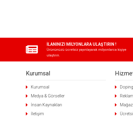
İLANINIZI MİLYONLARA ULAŞTIRIN !
Ürününüzü ücretsiz yayınlayarak milyonlarca kişiye
ulaştırın.
Kurumsal
Hizmet
Kurumsal
Dopin
Medya & Görseller
Rekla
İnsan Kaynakları
Mağaz
İletişim
Ücretsi