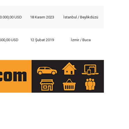
0.000,00 USD
18 Kasım 2023
İstanbul / Beylikdüzü
600,00 USD
12 Şubat 2019
İzmir / Buca