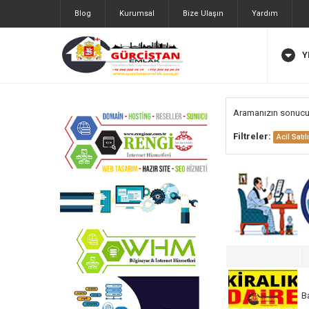
Blog
Kurumsal
Bize Ulaşın
Yardım
Y
Aramanızın sonuc
Filtreler:
Acil Satıl
B