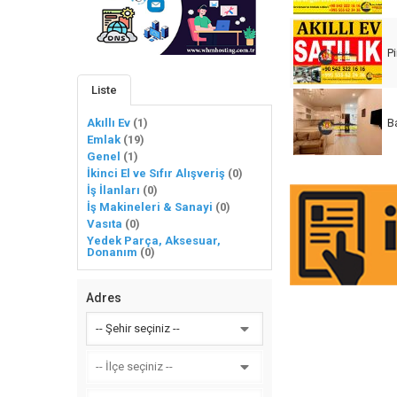
P
Liste
Akıllı Ev
(1)
B
Emlak
(19)
Genel
(1)
İkinci El ve Sıfır Alışveriş
(0)
İş İlanları
(0)
İş Makineleri & Sanayi
(0)
Vasıta
(0)
Yedek Parça, Aksesuar,
Donanım
(0)
Adres
-- Şehir seçiniz --
-- İlçe seçiniz --