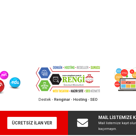
Destek -
Renginar
-
Hosting
-
SEO
MAİL LİSTEMİZE K
ÜCRETSİZ İLAN VER
Mail listemize kayıt olu
kaçırmayın.