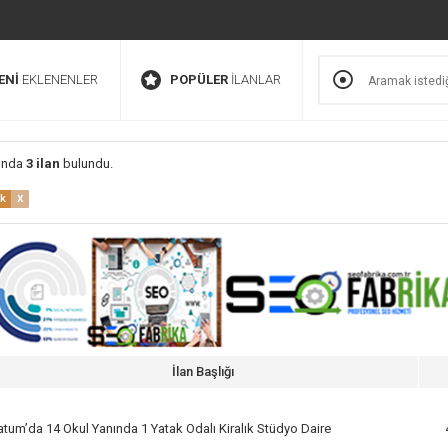
ENİ
EKLENENLER
POPÜLER
İLANLAR
unda
3 ilan
bulundu.
x
ık
İlan Başlığı
atum’da 14 Okul Yanında 1 Yatak Odalı Kiralık Stüdyo Daire