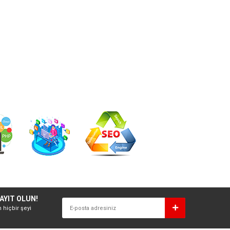
AYIT OLUN!
n hiçbir şeyi