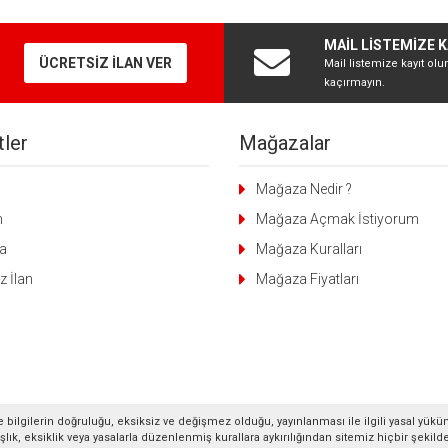
MAİL LİSTEMİZE K
ÜCRETSİZ İLAN VER
Mail listemize kayıt olu
kaçırmayın.
ler
Mağazalar
g
Mağaza Nedir ?
m
Mağaza Açmak İstiyorum
a
Mağaza Kuralları
z İlan
Mağaza Fiyatları
 bilgilerin doğruluğu, eksiksiz ve değişmez olduğu, yayınlanması ile ilgili yasal yükü
anlışlık, eksiklik veya yasalarla düzenlenmiş kurallara aykırılığından sitemiz hiçbir şeki