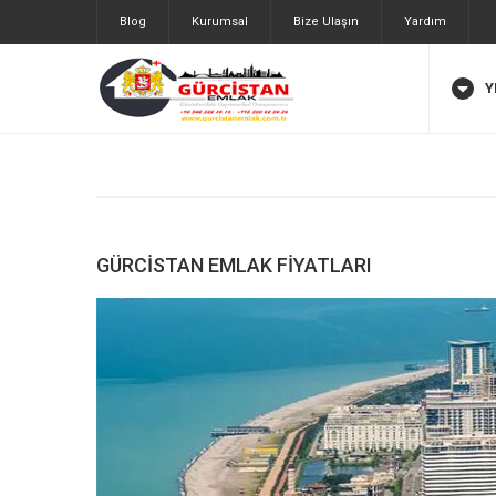
Blog
Kurumsal
Bize Ulaşın
Yardım
Y
GÜRCISTAN EMLAK FIYATLARI