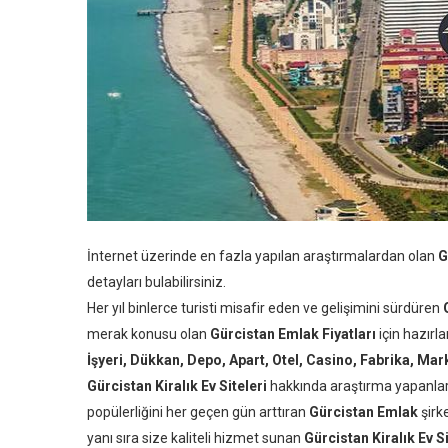
İnternet üzerinde en fazla yapılan araştırmalardan olan
G
detayları bulabilirsiniz.
Her yıl binlerce turisti misafir eden ve gelişimini sürdüren
merak konusu olan
Gürcistan Emlak Fiyatları
için hazır
İşyeri, Dükkan, Depo, Apart, Otel, Casino, Fabrika, Mar
Gürcistan Kiralık Ev Siteleri
hakkında araştırma yapanların
popülerliğini her geçen gün arttıran
Gürcistan Emlak
şirk
yanı sıra size kaliteli hizmet sunan
Gürcistan Kiralık Ev Si