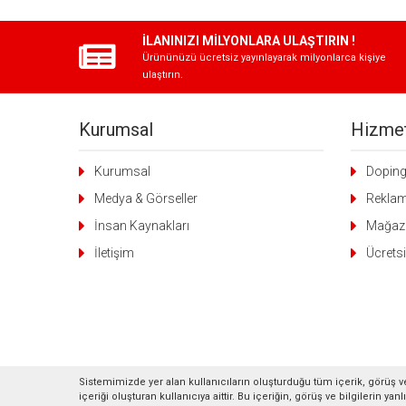
İLANINIZI MİLYONLARA ULAŞTIRIN !
Ürününüzü ücretsiz yayınlayarak milyonlarca kişiye
ulaştırın.
Kurumsal
Hizmet
Kurumsal
Dopin
Medya & Görseller
Rekla
İnsan Kaynakları
Mağaz
İletişim
Ücretsi
Sistemimizde yer alan kullanıcıların oluşturduğu tüm içerik, görüş ve
içeriği oluşturan kullanıcıya aittir. Bu içeriğin, görüş ve bilgilerin y