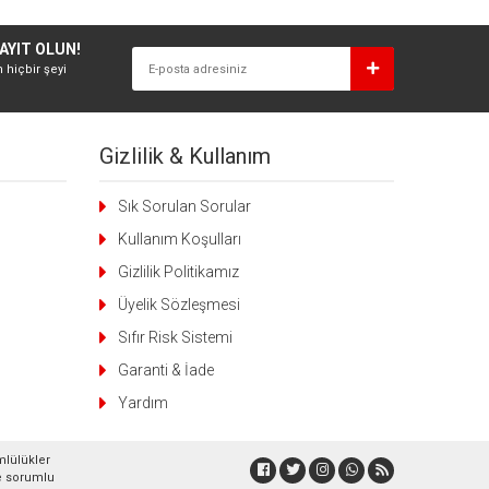
AYIT OLUN!
n hiçbir şeyi
Gizlilik & Kullanım
Sık Sorulan Sorular
Kullanım Koşulları
Gizlilik Politikamız
Üyelik Sözleşmesi
Sıfır Risk Sistemi
Garanti & İade
Yardım
mlülükler
lde sorumlu