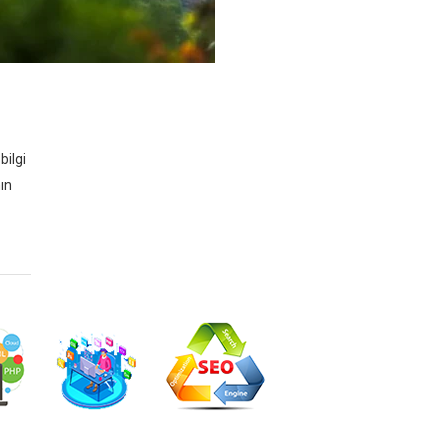
bilgi
ın