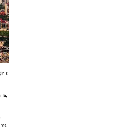
ğiniz
illa,
n
aima