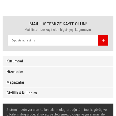
MAİL LİSTEMİZE KAYIT OLUN!
Mail listemize kayıt olun hiçbir şeyi kaçırmayın.
Kurumsal
Hizmetler
Mağazalar
Gizlilik & Kullanım
Sistemimizde yer alan kullanıcıların oluşturduğu tüm içerik, görüş ve
bilgilerin doğruluğu, eksiksiz ve değişmez olduğu, yayınlanması ile