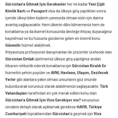
Gürcistan’a Gitmek İçin Gerekenler
her ne kadar
Yeni Çipli
Kimlik Kartı
ve
Pasaport
olsa da ülkeye giriş yaptıktan sonra
içeride ülkeyi bilen kişilerin yanınızda olması sizin için daima
avantaj sağlayacaktır. Hem ülkenin dilini bilmemeniz hem de
konaklama ya da ikamet konusunda desteğe ihtiyaç duyacağınız
kaçınılmaz ve bu hususta gündeme gelen en önemli konu
Güvenilir
hizmet alabilmek.
İhtiyacınıza profesyonel danışmanları ile çözümler üretecek olan
Gürcistan Emlak
işletmemiz ülkeye giriş yaptığınız andan
itibaren rehberlik ederek konaklama için
Gürcistan Kiralık Ev
hizmetini şehrin popüler ve
AVM, Hastane, Ulaşım, Gezilecek
Yerler
gibi alanlara yakın olması unsurlarını göz önünde
bulundurarak sorunsuz olarak alabilmenizi sağlayacaktır.
Türk
Vatandaşları
tarafından en çok merak edilen konu olan
Gürcistan’a Gitmek İçin Vize Gerekiyor mu?
sorusunun
cevabını detaylı olarak açıklamak gerekirse
HAYIR
,
Türkiye
Cumhuriyeti
topraklarından
Gürcistan
‘a geçmek için
Vize