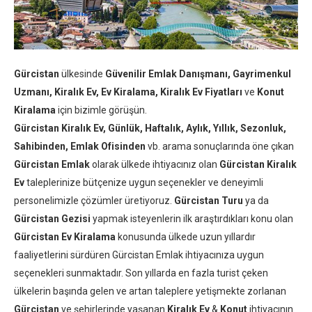
Gürcistan
ülkesinde
Güvenilir Emlak Danışmanı, Gayrimenkul
Uzmanı, Kiralık Ev, Ev Kiralama, Kiralık Ev Fiyatları
ve
Konut
Kiralama
için bizimle görüşün.
Gürcistan Kiralık Ev, Günlük, Haftalık, Aylık, Yıllık, Sezonluk,
Sahibinden, Emlak Ofisinden
vb. arama sonuçlarında öne çıkan
Gürcistan Emlak
olarak ülkede ihtiyacınız olan
Gürcistan Kiralık
Ev
taleplerinize bütçenize uygun seçenekler ve deneyimli
personelimizle çözümler üretiyoruz.
Gürcistan Turu
ya da
Gürcistan Gezisi
yapmak isteyenlerin ilk araştırdıkları konu olan
Gürcistan Ev Kiralama
konusunda ülkede uzun yıllardır
faaliyetlerini sürdüren Gürcistan Emlak ihtiyacınıza uygun
seçenekleri sunmaktadır. Son yıllarda en fazla turist çeken
ülkelerin başında gelen ve artan taleplere yetişmekte zorlanan
Gürcistan
ve şehirlerinde yaşanan
Kiralık Ev
&
Konut
ihtiyacının