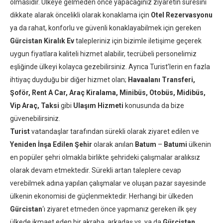
olmasıdır. Ülkeye gelmeden önce yapacağınız ziyaretin süresini
dikkate alarak öncelikli olarak konaklama için
Otel Rezervasyonu
ya da rahat, konforlu ve güvenli konaklayabilmek için gereken
Gürcistan Kiralık Ev
talepleriniz için bizimle iletişime geçerek
uygun fiyatlara kaliteli hizmet alabilir, tecrübeli personelimiz
eşliğinde ülkeyi kolayca gezebilirsiniz. Ayrıca Turist’lerin en fazla
ihtiyaç duyduğu bir diğer hizmet olan;
Havaalanı Transferi,
Şoför, Rent A Car, Araç Kiralama, Minibüs, Otobüs, Midibüs,
Vip Araç, Taksi
gibi
Ulaşım Hizmeti
konusunda da bize
güvenebilirsiniz.
Turist
vatandaşlar tarafından sürekli olarak ziyaret edilen ve
Yeniden İnşa Edilen Şehir
olarak anılan
Batum
–
Batumi
ülkenin
en popüler şehri olmakla birlikte şehrideki çalışmalar aralıksız
olarak devam etmektedir. Sürekli artan taleplere cevap
verebilmek adına yapılan çalışmalar ve oluşan pazar sayesinde
ülkenin ekonomisi de güçlenmektedir. Herhangi bir ülkeden
Gürcistan
‘ı ziyaret etmeden önce yapmanız gereken ilk şey
ülkede ikmaet eden bir akraba, arkadaş vs. ya da
Gürcistan