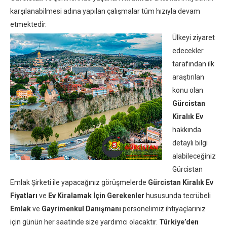
karşılanabilmesi adına yapılan çalışmalar tüm hızıyla devam
etmektedir.
Ülkeyi ziyaret
edecekler
tarafından ilk
araştırılan
konu olan
Gürcistan
Kiralık Ev
hakkında
detaylı bilgi
alabileceğiniz
Gürcistan
Emlak Şirketi ile yapacağınız görüşmelerde
Gürcistan Kiralık Ev
Fiyatları
ve
Ev Kiralamak İçin Gerekenler
hususunda tecrübeli
Emlak
ve
Gayrimenkul Danışmanı
personelimiz ihtiyaçlarınız
için günün her saatinde size yardımcı olacaktır.
Türkiye’den