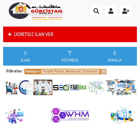
ÜCRETSİZ İLAN VER
0
İLAN
FİLTRELE
SIRALA
Filtreler:
x
Kategori
Yedek Parça, Aksesuar, Donanım