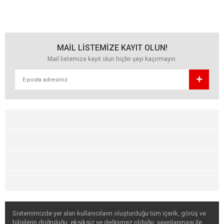
MAİL LİSTEMİZE KAYIT OLUN!
Mail listemize kayıt olun hiçbir şeyi kaçırmayın.
Sistemimizde yer alan kullanıcıların oluşturduğu tüm içerik, görüş ve
bilgilerin doğruluğu, eksiksiz ve değişmez olduğu, yayınlanması ile