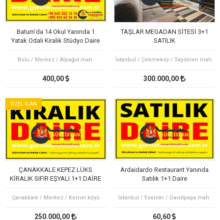
Batum’da 14 Okul Yanında 1
TAŞLAR MEGADAN SİTESİ 3+1
Yatak Odalı Kiralık Stüdyo Daire
SATILIK
Bolu / Merkez / Alpağut mah.
İstanbul / Çekmeköy / Taşdelen mah.
400,00
300.000,00
ÖZEL İLAN
ÇANAKKALE KEPEZ LÜKS
Ardaidardo Restaurant Yanında
KİRALIK SIFIR EŞYALI 1+1 DAİRE
Satılık 1+1 Daire
OTEL KONFORU
Çanakkale / Merkez / Kemel köyü
İstanbul / Esenler / Davutpaşa mah.
250.000,00
60,60