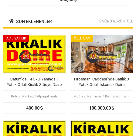
SON EKLENENLER
TÜMÜNÜ GÖRÜNTÜLE
ACİL SATILIK
ÖZEL İLAN
Batum’da 14 Okul Yanında 1
Pirosmani Caddesi’nde Satılık 3
Yatak Odalı Kiralık Stüdyo Daire
Yatak Odalı İskansız Daire
Bolu / Merkez / Alpağut mah.
Muğla / Marmaris / Kemeraltı mah.
400,00
180.000,00