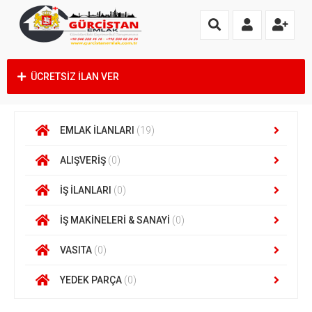
ÜCRETSİZ İLAN VER
EMLAK İLANLARI
(19)
ALIŞVERİŞ
(0)
İŞ İLANLARI
(0)
İŞ MAKİNELERİ & SANAYİ
(0)
VASITA
(0)
YEDEK PARÇA
(0)