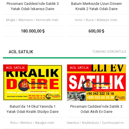
Pirosmani Caddesi’nde Satılık 3
Batum Merkezde Uzun Dönem
Yatak Odalı İskansız Daire
Kiralık 2 Yatak Odalı Daire
Muğla / Marmaris / Kemeraltı mah.
İzmir / Buca / Adatepe mah.
180.000,00
600,00
ACIL SATILIK
TÜMÜNÜ GÖRÜNTÜLE
ACİL SATILIK
ACİL SATILIK
Batum’da 14 Okul Yanında 1
Pirosmani Caddesi’nde Satılık 3
Yatak Odalı Kiralık Stüdyo Daire
Odalı Akıllı Ev Daire
Bolu / Merkez / Alpağut mah.
İstanbul / Beylikdüzü / Cumhuriyet mah.