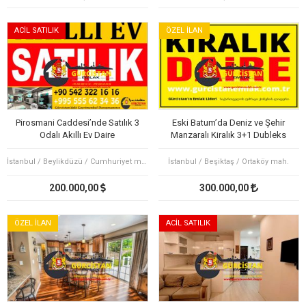
ACİL SATILIK
ÖZEL İLAN
Pirosmani Caddesi’nde Satılık 3
Eski Batum’da Deniz ve Şehir
Odalı Akıllı Ev Daire
Manzaralı Kiralık 3+1 Dubleks
Daire
İstanbul / Beylikdüzü / Cumhuriyet mah.
İstanbul / Beşiktaş / Ortaköy mah.
200.000,00
300.000,00
ÖZEL İLAN
ACİL SATILIK