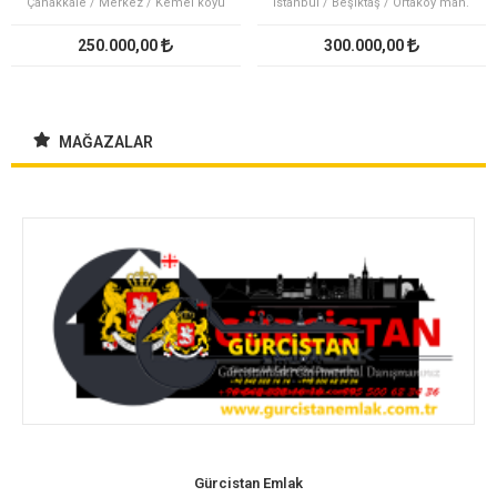
Çanakkale / Merkez / Kemel köyü
İstanbul / Beşiktaş / Ortaköy mah.
250.000,00
300.000,00
MAĞAZALAR
Gürcistan Emlak