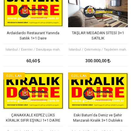
Ardaidardo Restaurant Yanında
TAŞLAR MEGADAN SİTESİ 3+1
Satılık 1+1 Daire
SATILIK
İstanbul / Esenler / Davutpaşa mah.
İstanbul / Çekmeköy / Taşdelen mah.
60,60
300.000,00
ÖZEL İLAN
ÖZEL İLAN
ÇANAKKALE KEPEZ LÜKS
Eski Batum’da Deniz ve Şehir
KİRALIK SIFIR EŞYALI 1+1 DAİRE
Manzaralı Kiralık 3+1 Dubleks
OTEL KONFORU
Daire