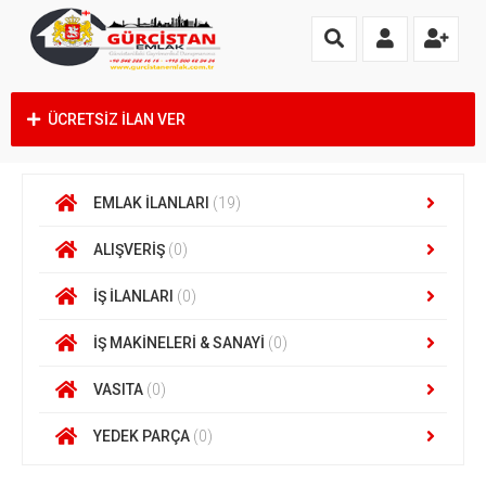
ÜCRETSİZ İLAN VER
EMLAK İLANLARI
(19)
ALIŞVERİŞ
(0)
İŞ İLANLARI
(0)
İŞ MAKİNELERİ & SANAYİ
(0)
VASITA
(0)
YEDEK PARÇA
(0)