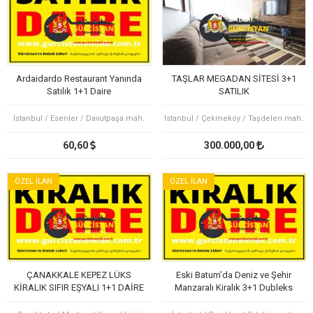
Ardaidardo Restaurant Yanında
TAŞLAR MEGADAN SİTESİ 3+1
Satılık 1+1 Daire
SATILIK
İstanbul / Esenler / Davutpaşa mah.
İstanbul / Çekmeköy / Taşdelen mah.
60,60
300.000,00
ÖZEL İLAN
ÖZEL İLAN
ÇANAKKALE KEPEZ LÜKS
Eski Batum’da Deniz ve Şehir
KİRALIK SIFIR EŞYALI 1+1 DAİRE
Manzaralı Kiralık 3+1 Dubleks
OTEL KONFORU
Daire