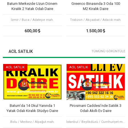
Batum Merkezde Uzun Dönem
Greenco Binasında 3 Oda 100
Kiralık 2 Yatak Odalı Daire
M2 Kiralık Daire
İzmir / Buca / Adatepe mah.
Trabzon / Akçaabat / Adacık mah.
600,00
1.500,00
ACIL SATILIK
TÜMÜNÜ GÖRÜNTÜLE
ACİL SATILIK
ACİL SATILIK
Batum’da 14 Okul Yanında 1
Pirosmani Caddesi’nde Satılık 3
Yatak Odalı Kiralık Stüdyo Daire
Odalı Akıllı Ev Daire
Bolu / Merkez / Alpağut mah.
İstanbul / Beylikdüzü / Cumhuriyet mah.