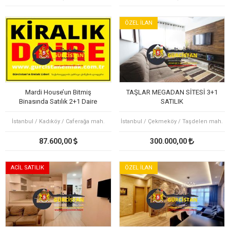
ÖZEL İLAN
Mardi House’un Bitmiş
TAŞLAR MEGADAN SİTESİ 3+1
Binasında Satılık 2+1 Daire
SATILIK
İstanbul / Kadıköy / Caferağa mah.
İstanbul / Çekmeköy / Taşdelen mah.
87.600,00
300.000,00
ACİL SATILIK
ÖZEL İLAN