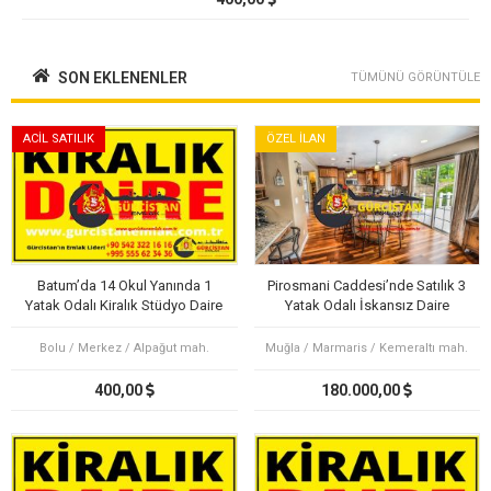
SON EKLENENLER
TÜMÜNÜ GÖRÜNTÜLE
ACİL SATILIK
ÖZEL İLAN
Batum’da 14 Okul Yanında 1
Pirosmani Caddesi’nde Satılık 3
Yatak Odalı Kiralık Stüdyo Daire
Yatak Odalı İskansız Daire
Bolu / Merkez / Alpağut mah.
Muğla / Marmaris / Kemeraltı mah.
400,00
180.000,00