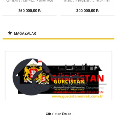
Çanakkale / Merkez / Kemel köyü
İstanbul / Beşiktaş / Ortaköy mah.
250.000,00
300.000,00
MAĞAZALAR
Gürcistan Emlak