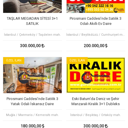
TAŞLAR MEGADAN SİTESİ 3+1
Pirosmani Caddesi’nde Satılık 3
SATILIK
Odalı Akıllı Ev Daire
İstanbul / Çekmeköy / Taşdelen mah.
İstanbul / Beylikdüzü / Cumhuriyet mah.
300.000,00
200.000,00
ÖZEL İLAN
ÖZEL İLAN
Pirosmani Caddesi’nde Satılık 3
Eski Batum’da Deniz ve Şehir
Yatak Odalı İskansız Daire
Manzaralı Kiralık 3+1 Dubleks
Daire
Muğla / Marmaris / Kemeraltı mah.
İstanbul / Beşiktaş / Ortaköy mah.
180.000,00
300.000,00