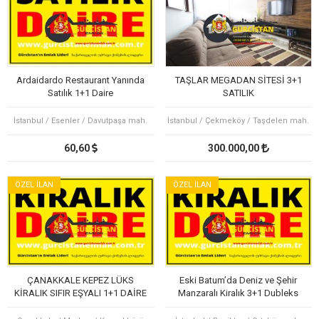
Ardaidardo Restaurant Yanında
TAŞLAR MEGADAN SİTESİ 3+1
Satılık 1+1 Daire
SATILIK
İstanbul / Esenler / Davutpaşa mah.
İstanbul / Çekmeköy / Taşdelen mah.
60,60
300.000,00
ÖZEL İLAN
ÖZEL İLAN
ÇANAKKALE KEPEZ LÜKS
Eski Batum’da Deniz ve Şehir
KİRALIK SIFIR EŞYALI 1+1 DAİRE
Manzaralı Kiralık 3+1 Dubleks
OTEL KONFORU
Daire