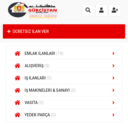
ÜCRETSİZ İLAN VER
EMLAK İLANLARI
(19)
ALIŞVERİŞ
(0)
İŞ İLANLARI
(0)
İŞ MAKİNELERİ & SANAYİ
(0)
VASITA
(0)
YEDEK PARÇA
(0)