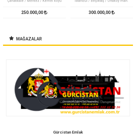
Çanakkale / Merkez / Kemel köyü
İstanbul / Beşiktaş / Ortaköy mah.
250.000,00
300.000,00
MAĞAZALAR
Gürcistan Emlak