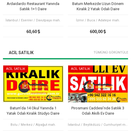
Ardaidardo Restaurant Yanında
Batum Merkezde Uzun Dönem
Satılık 1+1 Daire
Kiralık 2 Yatak Odalı Daire
İstanbul / Esenler / Davutpaşa mah.
İzmir / Buca / Adatepe mah.
60,60
600,00
ACIL SATILIK
TÜMÜNÜ GÖRÜNTÜLE
ACİL SATILIK
ACİL SATILIK
Batum’da 14 Okul Yanında 1
Pirosmani Caddesi’nde Satılık 3
Yatak Odalı Kiralık Stüdyo Daire
Odalı Akıllı Ev Daire
Bolu / Merkez / Alpağut mah.
İstanbul / Beylikdüzü / Cumhuriyet mah.