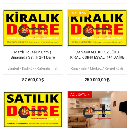
ÖZEL İLAN
Mardi House’un Bitmiş
ÇANAKKALE KEPEZ LÜKS
Binasında Satılık 2+1 Daire
KİRALIK SIFIR EŞYALI 1+1 DAİRE
OTEL KONFORU
İstanbul / Kadıköy / Caferağa mah.
Çanakkale / Merkez / Kemel köyü
87.600,00
250.000,00
ACİL SATILIK