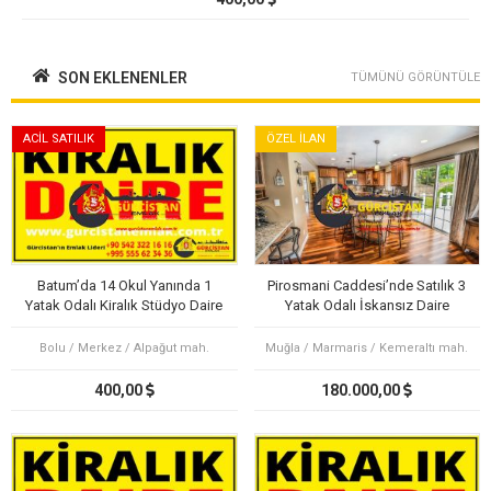
SON EKLENENLER
TÜMÜNÜ GÖRÜNTÜLE
ACİL SATILIK
ÖZEL İLAN
Batum’da 14 Okul Yanında 1
Pirosmani Caddesi’nde Satılık 3
Yatak Odalı Kiralık Stüdyo Daire
Yatak Odalı İskansız Daire
Bolu / Merkez / Alpağut mah.
Muğla / Marmaris / Kemeraltı mah.
400,00
180.000,00