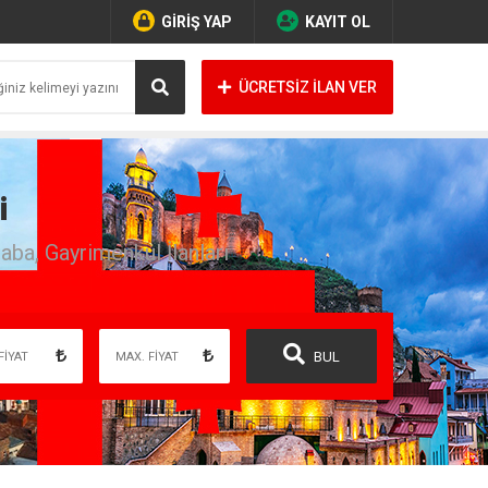
GİRİŞ YAP
KAYIT OL
ÜCRETSİZ İLAN VER
i
raba, Gayrimenkul İlanları
BUL