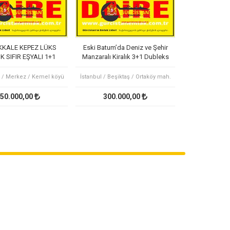
KALE KEPEZ LÜKS
Eski Batum’da Deniz ve Şehir
K SIFIR EŞYALI 1+1
Manzaralı Kiralık 3+1 Dubleks
E OTEL KONFORU
Daire
 / Merkez / Kemel köyü
İstanbul / Beşiktaş / Ortaköy mah.
50.000,00
300.000,00