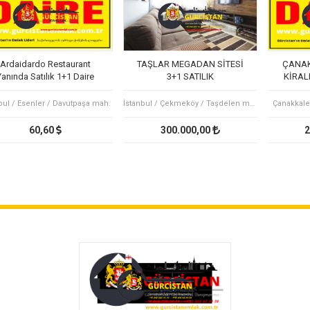
Ardaidardo Restaurant
TAŞLAR MEGADAN SİTESİ
ÇANAK
Yanında Satılık 1+1 Daire
3+1 SATILIK
KİRALI
DAİR
bul / Esenler / Davutpaşa mah.
İstanbul / Çekmeköy / Taşdelen mah.
Çanakkale
60,60
300.000,00
2