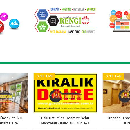
ÖZEL İLAN
ÖZEL İLAN
’nde Satılık 3
Eski Batum’da Deniz ve Şehir
Greenco Bina
ansız Daire
Manzaralı Kiralık 3+1 Dubleks
Kir
Daire