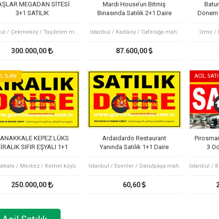
AŞLAR MEGADAN SİTESİ
Mardi House’un Bitmiş
Batu
3+1 SATILIK
Binasında Satılık 2+1 Daire
Dönem K
İstanbul / Çekmeköy / Taşdelen mah.
İstanbul / Kadıköy / Caferağa mah.
İzmir /
300.000,00
87.600,00
L İLAN
ACİL SATI
ANAKKALE KEPEZ LÜKS
Ardaidardo Restaurant
Pirosman
İRALIK SIFIR EŞYALI 1+1
Yanında Satılık 1+1 Daire
3 Od
DAİRE OTEL KONFORU
kkale / Merkez / Kemel köyü
İstanbul / Esenler / Davutpaşa mah.
250.000,00
60,60