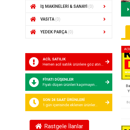
İŞ MAKİNELERİ & SANAYİ
(0)
VASITA
(0)
YEDEK PARÇA
(0)
ACİ
ACİL SATILIK
Hemen acil satılık ürünlere göz atın...
FİYATI DÜŞENLER
Fiyatı düşen ürünleri kaçırmayın...
Ba
Y
SON 24 SAAT ÜRÜNLERİ
Bo
1 gün içerisinde eklenen ürünler...
Rastgele İlanlar