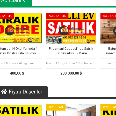
Acil Satılık
L SATILIK
ACİL SATILIK
ACİL SATI
tum’da 14 Okul Yanında 1
Pirosmani Caddesi’nde Satılık
Batu
atak Odalı Kiralık Stüdyo
3 Odalı Akıllı Ev Daire
Dönem K
Daire
lu / Merkez / Alpağut mah.
İstanbul / Beylikdüzü / Cumhuriyet mah.
İzmir /
400,00
200.000,00
Fiyatı Düşenler
ÖZEL İLAN
ÖZEL İLA