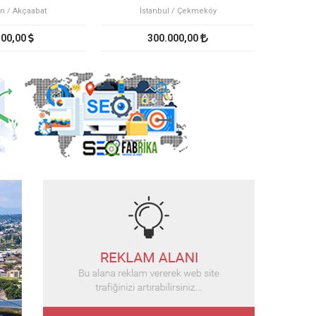
n / Akçaabat
İstanbul / Çekmeköy
Ç
500,00
300.000,00