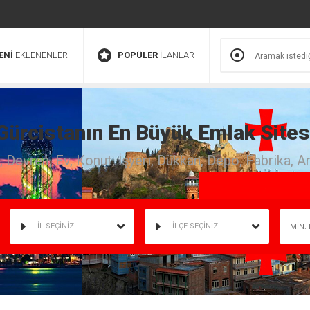
ENİ
EKLENENLER
POPÜLER
İLANLAR
Gürcistanın En Büyük Emlak Sites
ık, Devren, Ev, Konut, İşyeri, Dükkan, Depo, Fabrika, A
İL SEÇİNİZ
İLÇE SEÇİNİZ