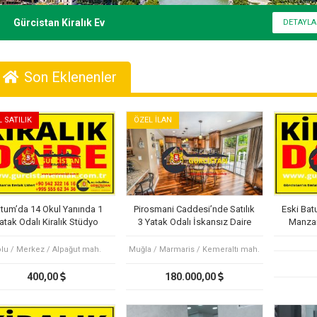
Gürcistan Kiralık Ev
Son Eklenenler
L SATILIK
ÖZEL İLAN
tum’da 14 Okul Yanında 1
Pirosmani Caddesi’nde Satılık
Eski Bat
atak Odalı Kiralık Stüdyo
3 Yatak Odalı İskansız Daire
Manzara
Daire
lu / Merkez / Alpağut mah.
Muğla / Marmaris / Kemeraltı mah.
400,00
180.000,00