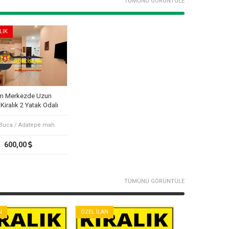
TÜMÜNÜ GÖRÜNTÜLE
LIK
m Merkezde Uzun
iralık 2 Yatak Odalı
Daire
 Buca / Adatepe mah.
600,00
TÜMÜNÜ GÖRÜNTÜLE
N
ÖZEL İLAN