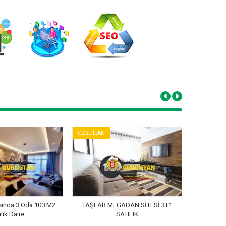
ÖZEL İLAN
ÖZEL İLAN
sında 3 Oda 100 M2
TAŞLAR MEGADAN SİTESİ 3+1
ÇANA
alık Daire
SATILIK
KİRALIK 