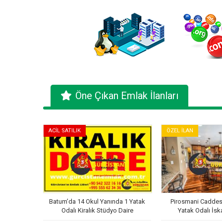
Öne Çıkan Emlak İlanları
ACİL SATILIK
ÖZEL İLAN
Batum’da 14 Okul Yanında 1 Yatak
Pirosmani Caddesi
Odalı Kiralık Stüdyo Daire
Yatak Odalı İsk