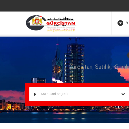
Y
Gürcistan; Satılık, Kiral
KATEGORİ SEÇİNİZ