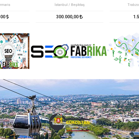
rmaris
İstanbul / Beşiktaş
Trabzo
,00
300.000,00
1.