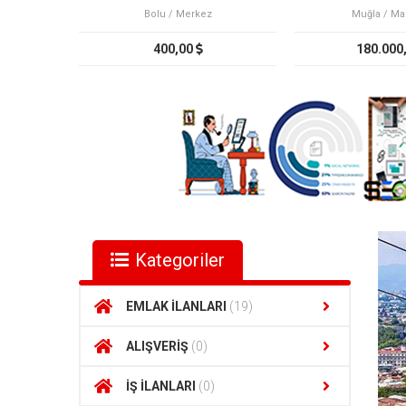
Bolu / Merkez
Muğla / Ma
400,00
180.000
Kategoriler
EMLAK İLANLARI
(19)
ALIŞVERİŞ
(0)
İŞ İLANLARI
(0)