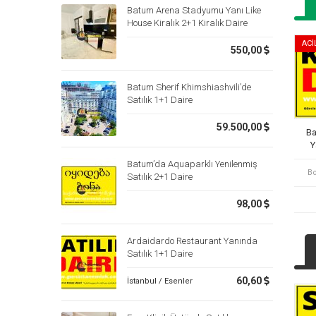
Batum Arena Stadyumu Yanı Like
House Kiralık 2+1 Kiralık Daire
ACİ
550,00
Batum Sherif Khimshiashvili’de
Satılık 1+1 Daire
59.500,00
Ba
Y
Batum’da Aquaparklı Yenilenmiş
Bo
Satılık 2+1 Daire
98,00
Ardaidardo Restaurant Yanında
Satılık 1+1 Daire
60,60
İstanbul / Esenler