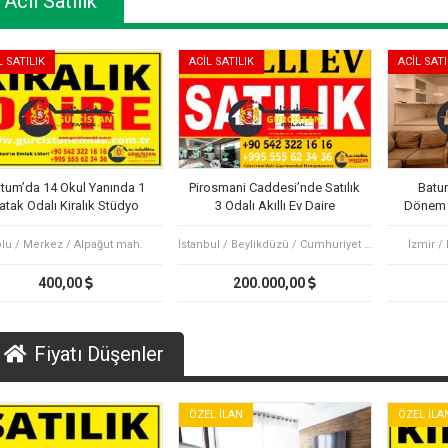
Acil Satılık
L SATILIK
ACİL SATILIK
ACİL SATI
tum’da 14 Okul Yanında 1
Pirosmani Caddesi’nde Satılık
Batu
atak Odalı Kiralık Stüdyo
3 Odalı Akıllı Ev Daire
Dönem K
Daire
lu / Merkez / Alpağut mah.
İstanbul / Beylikdüzü / Cumhuriyet mah.
İzmir /
400,00
200.000,00
Fiyatı Düşenler
ÖZEL İLAN
ÖZEL İLA