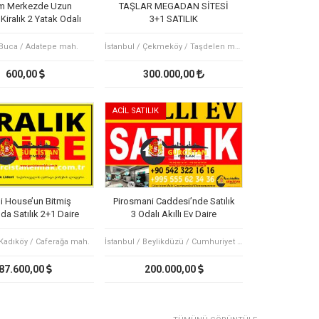
m Merkezde Uzun
TAŞLAR MEGADAN SİTESİ
iralık 2 Yatak Odalı
3+1 SATILIK
Daire
 Buca / Adatepe mah.
İstanbul / Çekmeköy / Taşdelen mah.
600,00
300.000,00
ACİL SATILIK
i House’un Bitmiş
Pirosmani Caddesi’nde Satılık
da Satılık 2+1 Daire
3 Odalı Akıllı Ev Daire
 Kadıköy / Caferağa mah.
İstanbul / Beylikdüzü / Cumhuriyet mah.
87.600,00
200.000,00