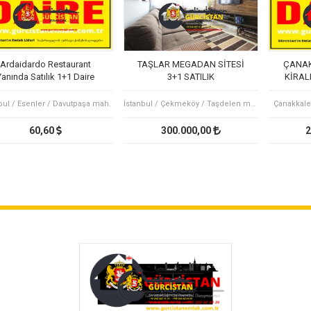
Ardaidardo Restaurant
TAŞLAR MEGADAN SİTESİ
ÇANAK
Yanında Satılık 1+1 Daire
3+1 SATILIK
KİRALI
DAİR
bul / Esenler / Davutpaşa mah.
İstanbul / Çekmeköy / Taşdelen mah.
Çanakkale
60,60
300.000,00
2