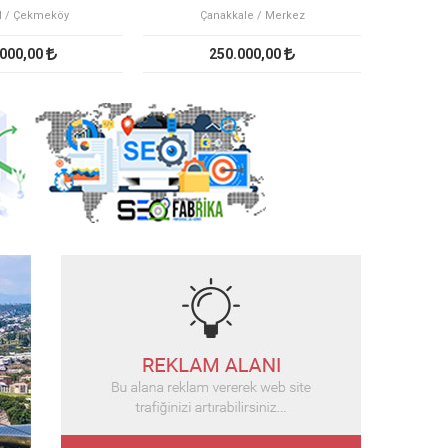
l / Çekmeköy
Çanakkale / Merkez
İ
.000,00
250.000,00