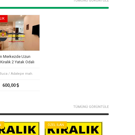
TÜMÜNÜ GÖRÜNTÜLE
LIK
m Merkezde Uzun
iralık 2 Yatak Odalı
Daire
 Buca / Adatepe mah.
600,00
TÜMÜNÜ GÖRÜNTÜLE
N
ÖZEL İLAN