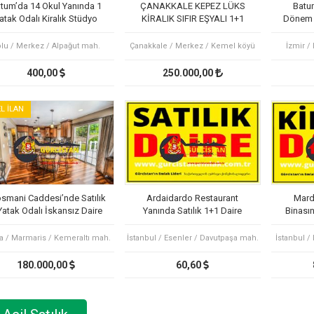
tum’da 14 Okul Yanında 1
ÇANAKKALE KEPEZ LÜKS
Batu
atak Odalı Kiralık Stüdyo
KİRALIK SIFIR EŞYALI 1+1
Dönem K
Daire
DAİRE OTEL KONFORU
lu / Merkez / Alpağut mah.
Çanakkale / Merkez / Kemel köyü
İzmir /
400,00
250.000,00
L İLAN
osmani Caddesi’nde Satılık
Ardaidardo Restaurant
Mard
Yatak Odalı İskansız Daire
Yanında Satılık 1+1 Daire
Binasın
a / Marmaris / Kemeraltı mah.
İstanbul / Esenler / Davutpaşa mah.
İstanbul /
180.000,00
60,60