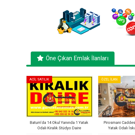
Öne Çıkan Emlak İlanları
ACİL SATILIK
ÖZEL İLAN
Batum’da 14 Okul Yanında 1 Yatak
Pirosmani Caddesi
Odalı Kiralık Stüdyo Daire
Yatak Odalı İsk