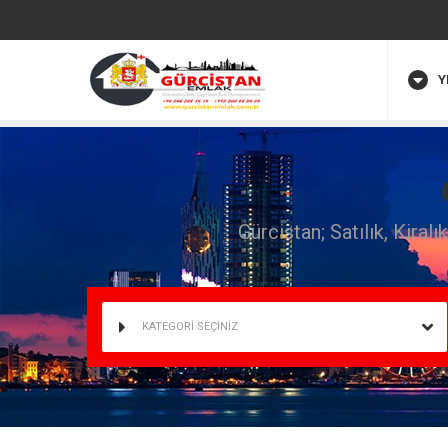
Y
Gürcistan; Satılık, Kiral
KATEGORİ SEÇİNİZ