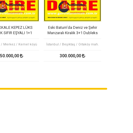
KALE KEPEZ LÜKS
Eski Batum’da Deniz ve Şehir
K SIFIR EŞYALI 1+1
Manzaralı Kiralık 3+1 Dubleks
E OTEL KONFORU
Daire
 / Merkez / Kemel köyü
İstanbul / Beşiktaş / Ortaköy mah.
50.000,00
300.000,00