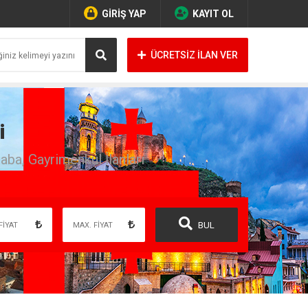
GİRİŞ YAP
KAYIT OL
ÜCRETSİZ İLAN VER
i
raba, Gayrimenkul İlanları
BUL