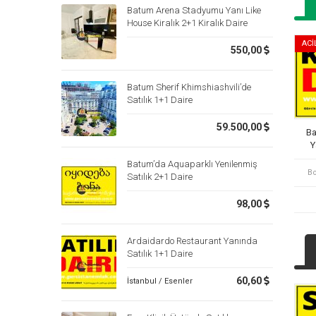
Batum Arena Stadyumu Yanı Like
House Kiralık 2+1 Kiralık Daire
ACİ
550,00
Batum Sherif Khimshiashvili’de
Satılık 1+1 Daire
59.500,00
Ba
Y
Batum’da Aquaparklı Yenilenmiş
Bo
Satılık 2+1 Daire
98,00
Ardaidardo Restaurant Yanında
Satılık 1+1 Daire
60,60
İstanbul / Esenler