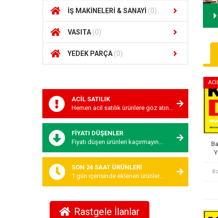
İŞ MAKİNELERİ & SANAYİ
(0)
VASITA
(0)
YEDEK PARÇA
(0)
ACİ
ACİL SATILIK
Hemen acil satılık ürünlere göz atın...
FİYATI DÜŞENLER
Fiyatı düşen ürünleri kaçırmayın...
Ba
Y
SON 24 SAAT ÜRÜNLERİ
Bo
1 gün içerisinde eklenen ürünler...
Rastgele İlanlar