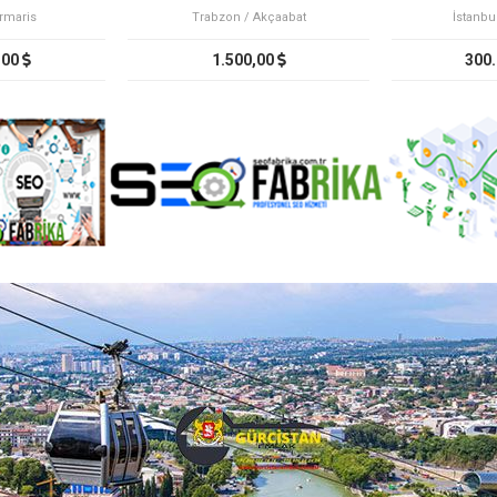
rmaris
Trabzon / Akçaabat
İstanbu
,00
1.500,00
300