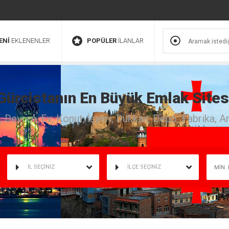
ENİ
EKLENENLER
POPÜLER
İLANLAR
Gürcistanın En Büyük Emlak Sites
ık, Devren, Ev, Konut, İşyeri, Dükkan, Depo, Fabrika, A
İL SEÇİNİZ
İLÇE SEÇİNİZ