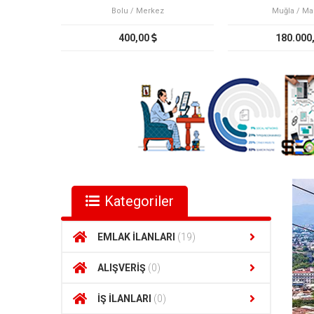
Bolu / Merkez
Muğla / Ma
400,00
180.000
Kategoriler
EMLAK İLANLARI
(19)
ALIŞVERİŞ
(0)
İŞ İLANLARI
(0)