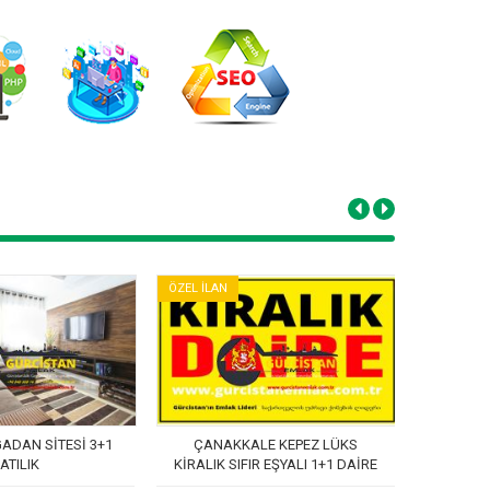
ÖZEL İLAN
ÖZEL İLAN
ADAN SİTESİ 3+1
ÇANAKKALE KEPEZ LÜKS
Eski B
ATILIK
KİRALIK SIFIR EŞYALI 1+1 DAİRE
Manzara
OTEL KONFORU