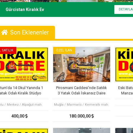
Gürcistan Kiralık Ev
Son Eklenenler
L SATILIK
ÖZEL İLAN
tum’da 14 Okul Yanında 1
Pirosmani Caddesi’nde Satılık
Eski Bat
atak Odalı Kiralık Stüdyo
3 Yatak Odalı İskansız Daire
Manzara
Daire
lu / Merkez / Alpağut mah.
Muğla / Marmaris / Kemeraltı mah.
400,00
180.000,00