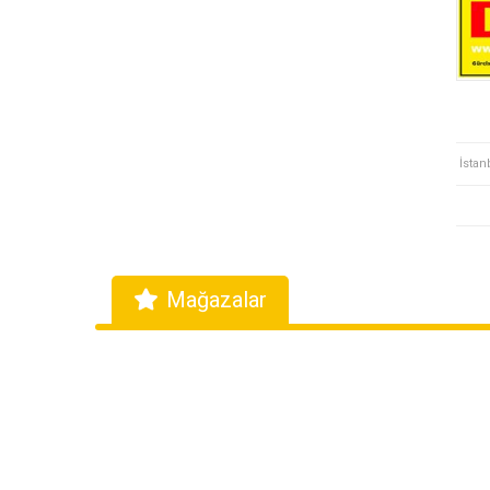
İstan
Mağazalar